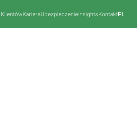
 Klientów
Kariera
Ubezpieczenie
Insights
Kontakt
PL