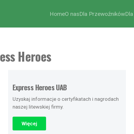
Home
O nas
Dla Przewoźników
Dla
ress Heroes
Express Heroes UAB
Uzyskaj informacje o certyfikatach i nagrodach
naszej litewskiej firmy.
Więcej