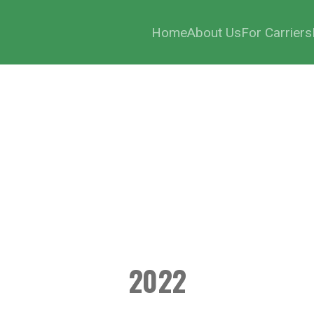
Home
About Us
For Carriers
2022