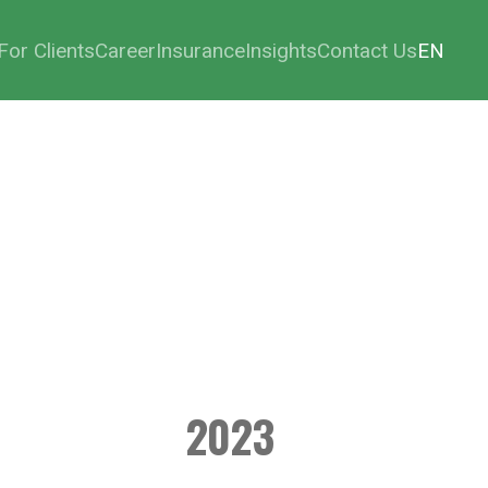
For Clients
Career
Insurance
Insights
Contact Us
EN
2023