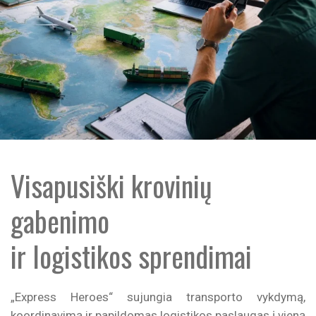
Visapusiški krovinių
gabenimo
ir logistikos sprendimai
„Express Heroes“ sujungia transporto vykdymą,
koordinavimą ir papildomas logistikos paslaugas į vieną