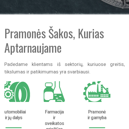
Pramonės Šakos, Kurias
Aptarnaujame
Padedame klientams iš sektorių, kuriuose greitis,
tikslumas ir patikimumas yra svarbiausi.
Farmacija
Pramonė
Maistas
ir
ir gamyba
ir gėrimai
sveikatos