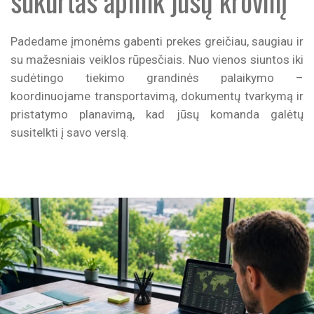
sukurtas aplink jūsų krovinį
Padedame įmonėms gabenti prekes greičiau, saugiau ir
su mažesniais veiklos rūpesčiais. Nuo vienos siuntos iki
sudėtingo tiekimo grandinės palaikymo –
koordinuojame transportavimą, dokumentų tvarkymą ir
pristatymo planavimą, kad jūsų komanda galėtų
susitelkti į savo verslą.