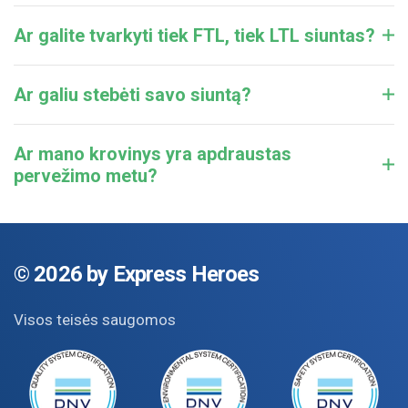
Ar galite tvarkyti tiek FTL, tiek LTL siuntas?
Ar galiu stebėti savo siuntą?
Ar mano krovinys yra apdraustas
pervežimo metu?
©
2026 by Express Heroes
Visos teisės saugomos