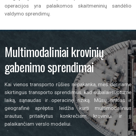
operacijos yra palaikomos skaitmeninių sandėlio
valdymo sprendimų.
Multimodaliniai krovinių
gabenimo sprendimai
Kai vienos transporto rūšies nepakanka, mes deriname
skirtingus transporto sprendimus, kad subalansuotume
laiką, sąnaudas ir operacinę riziką. Mūsų tinklas ir
geografinė aprėptis leidžia kurti multimodalinius
srautus, pritaikytus konkrečiam kroviniui ir jį
palaikančiam verslo modeliui.