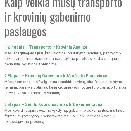
Kaip veikia mūsų transporto
ir krovinių gabenimo
paslaugos
1 Žingsnis – Transporto Ir Krovinių Analizė
Mes išnagrinėjame jūsų krovinio tipą, pristatymo terminus, pakrovimo
reikalavimus ir tarptautinio transportavimo poreikius, kad parengtume
geriausią logistikos sprendimą.
2 Etapas – Krovinių Gabenimo Ir Maršruto Planavimas
Mūsų komanda, atsižvelgdama į paskirties vietą, biudžetą ir pristatymo
terminą, parenka optimalų kelių krovinių vežimo, greitojo transporto arba
specializuoto transporto variantą.
3 Etapas – Siuntų Koordinavimas Ir Dokumentacija
Mes koordinuojame vežimo vykdymą, gabenimo dokumentus, muitinės
formalumų tvarkymą ir bendravimą realiuoju laiku per visą krovinių
ekspedijavimo procesą.