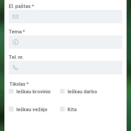
El. paštas
*
Tema
*
Tel. nr.
Tikslas
*
Ieškau krovinio
Ieškau darbo
Ieškau vežėjo
Kita