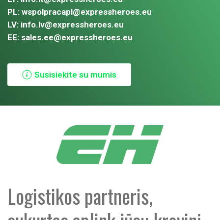
PL:
wspolpracapl@expressheroes.eu
LV:
info.lv@expressheroes.eu
EE:
sales.ee@expressheroes.eu
Susisiekite su mumis
Logistikos partneris,