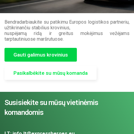
Bendradarbiaukite su patikimu Europos logistikos partneriu,
užtikrinančiu stabilius krovinius,
nuspėjamą ridą ir greitus mokėjimus vežėjams
tarptautiniuose maršrutuose.
Gauti galimus krovinius
Pasikalbėkite su mūsų komanda
Susisiekite su mūsų vietinėmis
komandomis
LT:
info.lt@expressheroes.eu