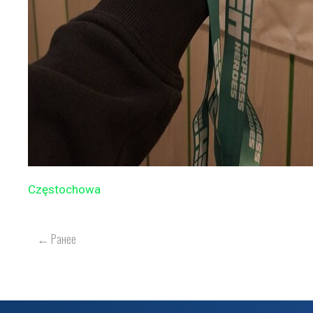
Częstochowa
← Ранее