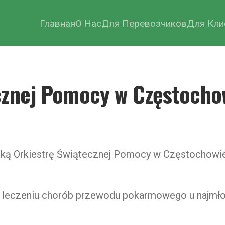
Главная
О Нас
Для Перевозчиков
Для Кли
cznej Pomocy w Częstocho
ką Orkiestrę Świątecznej Pomocy w Częstochowie —
i leczeniu chorób przewodu pokarmowego u najmłod