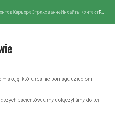
ентов
Карьера
Страхование
Инсайты
Контакт
RU
wie
 akcję, która realnie pomaga dzieciom i
szych pacjentów, a my dołączyliśmy do tej